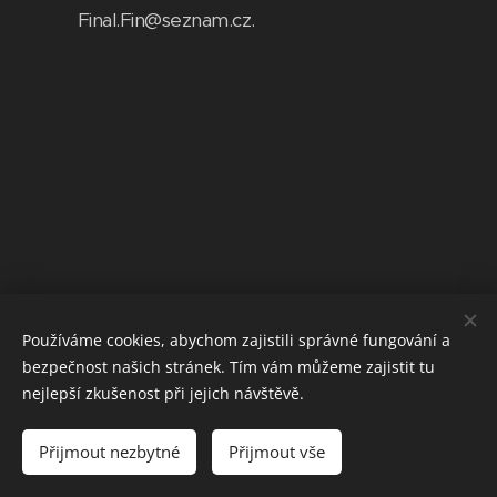
Final.Fin@seznam.cz.
Používáme cookies, abychom zajistili správné fungování a
bezpečnost našich stránek. Tím vám můžeme zajistit tu
nejlepší zkušenost při jejich návštěvě.
Obchodní podmínky
Všechna práva vyhrazena.
Přijmout nezbytné
Přijmout vše
Vytvořeno službou
Webnode
Cookies